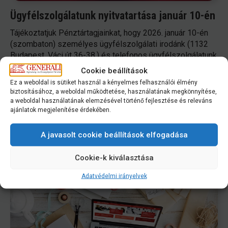
Ügyfélszolgálatunk nyitvatartása január 10-én
Tájékoztatjuk Pénztártagjainkat, hogy 2026. január 10-én
(szombaton) személyes ügyfélszolgálati irodánk (1132
Budapest, Váci út 36-38.) és telefonos ügyfélszolgálatunk
is 12 óráig lesz nyitva. Hétfőn (január 12-én) a
Cookie beállítások
megszokott nyitvatartási rend
Ez a weboldal is sütiket használ a kényelmes felhasználói élmény
biztosításához, a weboldal működtetése, használatának megkönnyítése,
TOVÁBB
2026.01.06.
a weboldal használatának elemzésével történő fejlesztése és releváns
ajánlatok megjelenítése érdekében.
A javasolt cookie beállítások elfogadása
Cookie-k kiválasztása
Adatvédelmi irányelvek