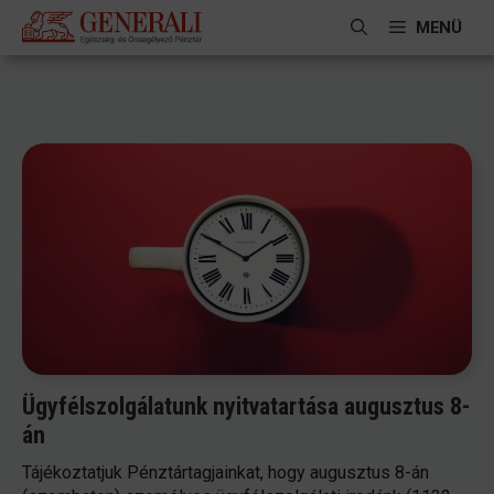
Kilépés
MENÜ
a
tartalomba
Ügyfélszolgálatunk nyitvatartása augusztus 8-
án
Tájékoztatjuk Pénztártagjainkat, hogy augusztus 8-án