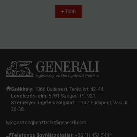
+ Több
Székhely:
1066 Budapest, Teréz krt. 42-44.
Levelezési cím:
6701 Szeged, Pf. 921.
Személyes ügyfélszolgálat:
1132 Budapest, Váci út
36-38.
egeszsegpenztar.hu@generali.com
Telefonos ügyfélszolgálat:
+36 (1) 452 5444