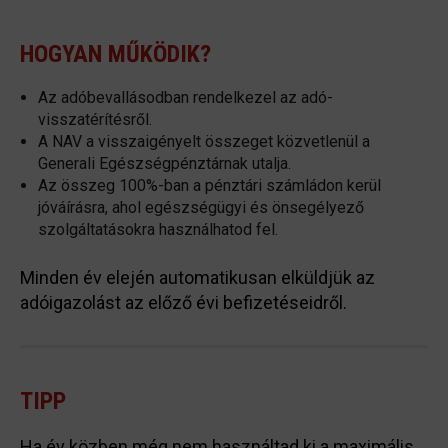
HOGYAN MŰKÖDIK?
Az adóbevallásodban rendelkezel az adó-
visszatérítésről.
A NAV a visszaigényelt összeget közvetlenül a
Generali Egészségpénztárnak utalja.
Az összeg 100%-ban a pénztári számládon kerül
jóváírásra, ahol egészségügyi és önsegélyező
szolgáltatásokra használhatod fel.
Minden év elején automatikusan elküldjük az
adóigazolást az előző évi befizetéseidről.
TIPP
Ha év közben még nem használtad ki a maximális