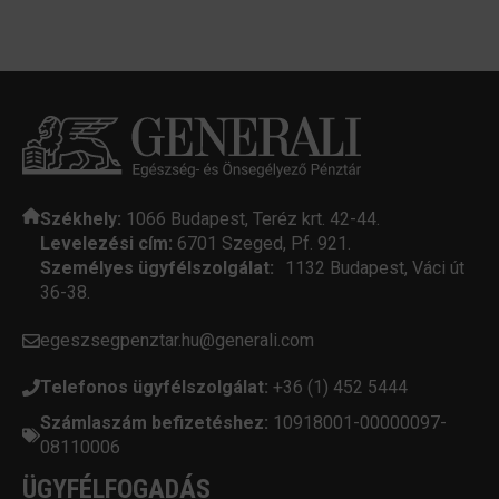
Székhely:
1066 Budapest, Teréz krt. 42-44.
Levelezési cím:
6701 Szeged, Pf. 921.
Személyes ügyfélszolgálat:
1132 Budapest, Váci út
36-38.
egeszsegpenztar.hu@generali.com
Telefonos ügyfélszolgálat:
+36 (1) 452 5444
Számlaszám befizetéshez:
10918001-00000097-
08110006
ÜGYFÉLFOGADÁS