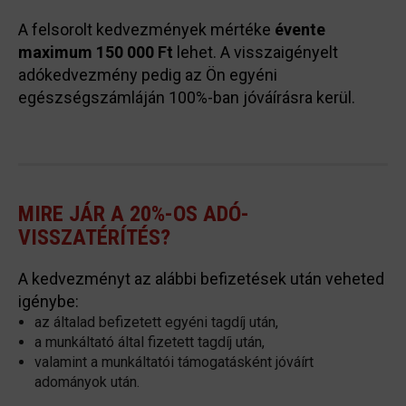
A felsorolt kedvezmények mértéke
évente
maximum 150 000 Ft
lehet. A visszaigényelt
adókedvezmény pedig az Ön egyéni
egészségszámláján 100%-ban jóváírásra kerül.
MIRE JÁR A 20%-OS ADÓ-
VISSZATÉRÍTÉS?
A kedvezményt az alábbi befizetések után veheted
igénybe:
az általad befizetett egyéni tagdíj után,
a munkáltató által fizetett tagdíj után,
valamint a munkáltatói támogatásként jóváírt
adományok után.