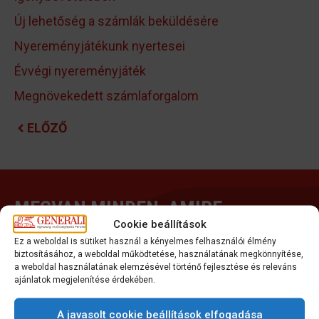
Új lehetőség a számlák beküldésére
Nyereményjátékunk nyertesei
Évvégi nyereményjáték
Megnövekedett számlaforgalom
ELŐZŐ
MEGVAN MINDEN, AMIRE
SZÜKSÉGED VAN?
Cookie beállítások
Ez a weboldal is sütiket használ a kényelmes felhasználói élmény
biztosításához, a weboldal működtetése, használatának megkönnyítése,
ÜGYINTÉZÉS INDÍTÁSA
a weboldal használatának elemzésével történő fejlesztése és releváns
APP LETÖLTÉSE
ajánlatok megjelenítése érdekében.
A javasolt cookie beállítások elfogadása