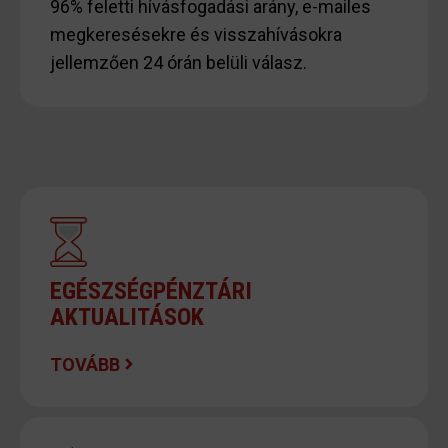
96% feletti hívásfogadási arány, e-mailes
megkeresésekre és visszahívásokra
jellemzően 24 órán belüli válasz.
EGÉSZSÉGPÉNZTÁRI
AKTUALITÁSOK
TOVÁBB