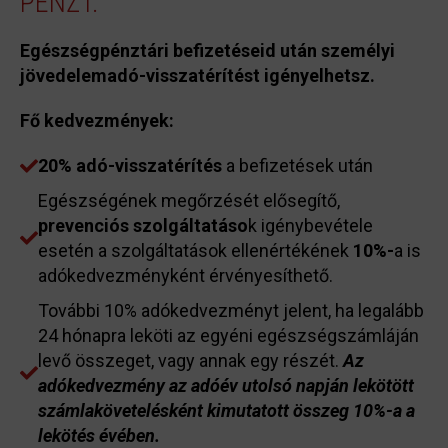
PÉNZT.
Egészségpénztári befizetéseid után személyi
jövedelemadó-visszatérítést igényelhetsz.
Fő kedvezmények:
20% adó-visszatérítés
a befizetések után
Egészségének megőrzését elősegítő,
prevenciós szolgáltatáso
k igénybevétele
esetén a szolgáltatások ellenértékének
10%-
a is
adókedvezményként érvényesíthető.
További 10% adókedvezményt jelent, ha legalább
24 hónapra leköti az egyéni egészségszámláján
levő összeget, vagy annak egy részét.
Az
adókedvezmény az adóév utolsó napján lekötött
számlakövetelésként kimutatott összeg 10%-a a
lekötés évében.