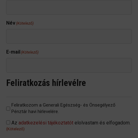
Név
(Kötelező)
E-mail
(Kötelező)
Feliratkozás hírlevélre
Cím
Feliratkozom a Generali Egészség- és Önsegélyező
nélkül
Pénztár havi hírlevelére.
Consent
Az
adatkezelési tájékoztatót
elolvastam és elfogadom.
(Kötelező)
(Kötelező)