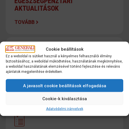
EGÉSZSÉGPÉNZTÁRI
AKTUALITÁSOK
TOVÁBB
Cookie beállítások
Ez a weboldal is sütiket használ a kényelmes felhasználói élmény
biztosításához, a weboldal működtetése, használatának megkönnyítése,
GYAKRAN ISMÉTELT
a weboldal használatának elemzésével történő fejlesztése és releváns
ajánlatok megjelenítése érdekében.
KÉRDÉSEK
A javasolt cookie beállítások elfogadása
TOVÁBB
Cookie-k kiválasztása
Adatvédelmi irányelvek