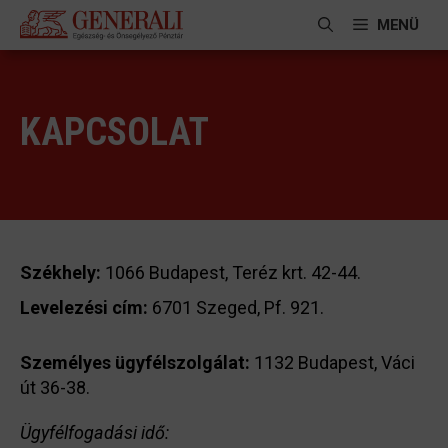
Kilépés
MENÜ
a
tartalomba
KAPCSOLAT
Székhely:
1066 Budapest, Teréz krt. 42-44.
Levelezési cím:
6701 Szeged, Pf. 921.
Személyes ügyfélszolgálat:
1132 Budapest, Váci
út 36-38.
Ügyfélfogadási idő: