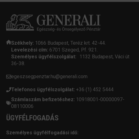
Székhely:
1066 Budapest, Teréz krt. 42-44.
Levelezési cím:
6701 Szeged, Pf. 921.
Személyes ügyfélszolgálat:
1132 Budapest, Váci út
36-38.
egeszsegpenztar.hu@generali.com
Telefonos ügyfélszolgálat:
+36 (1) 452 5444
Számlaszám befizetéshez:
10918001-00000097-
08110006
ÜGYFÉLFOGADÁS
Személyes ügyfélfogadási idő: