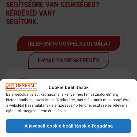
SEGÍTSÉGRE VAN SZÜKSÉGED?
KÉRDÉSED VAN?
SEGÍTÜNK.
TELEFONOS ÜGYFÉLSZOLGÁLAT
E-MAILES MEGKERESÉS
Cookie beállítások
Ez a weboldal is sütiket használ a kényelmes felhasználói élmény
ELÉRHETŐ, EMBERI
biztosításához, a weboldal működtetése, használatának megkönnyítése,
ÜGYFÉLSZOLGÁLAT
a weboldal használatának elemzésével történő fejlesztése és releváns
ajánlatok megjelenítése érdekében.
96% feletti hívásfogadási arány, e-mailes
A javasolt cookie beállítások elfogadása
megkeresésekre és visszahívásokra