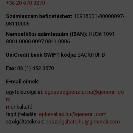
+36 20 670 3270
Számlaszám befizetéshez:
10918001-00000097-
08110006
Nemzetközi számlaszám (IBAN):
HU36 1091
8001 0000 0097 0811 0006
UniCredit bank SWIFT kódja:
BACXHUHB
Fax:
06 (1) 452 3570
E-mail címek:
ügyfélszolgálat:
egeszsegpenztar.hu@generali.co
m
munkáltatói
tagdíjfeladás:
epbevallas.hu@generali.com
szolgáltatóknak:
epszolgaltato.hu@generali.com