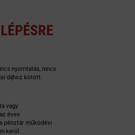
 LÉPÉSRE
Nincs nyomtatás, nincs
i díjhoz kötött.
ta vagy
 az éves
 a pénztár működési
en kerül