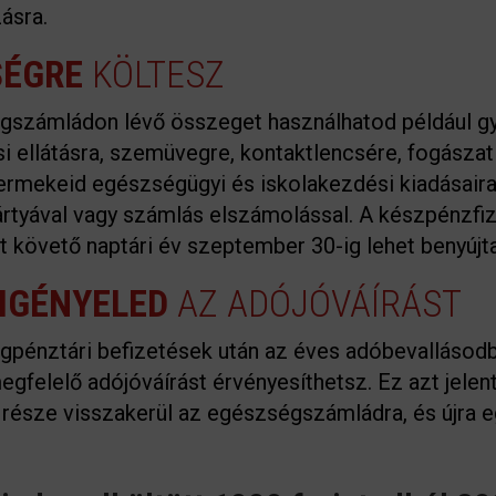
ásra.
SÉGRE
KÖLTESZ
gszámládon lévő összeget használhatod például g
 ellátásra, szemüvegre, kontaktlencsére, fogászat
ermekeid egészségügyi és iskolakezdési kiadásaira
tyával vagy számlás elszámolással. A készpénzfiz
ét követő naptári év szeptember 30-ig lehet benyújta
AIGÉNYELED
AZ ADÓJÓVÁÍRÁST
pénztári befizetések után az éves adóbevallásodb
gfelelő adójóváírást érvényesíthetsz. Ez azt jelenti
része visszakerül az egészségszámládra, és újra e