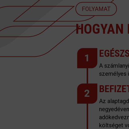
FOLYAMAT
HOGYAN 
EGÉSZ
A számlanyi
személyes ü
BEFIZE
Az alaptagd
negyedévent
adókedvezm
költséget v