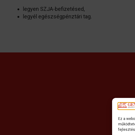
legyen SZJA-befizetésed,
legyél egészségpénztári tag.
Ez a webo
működteté
fejleszté