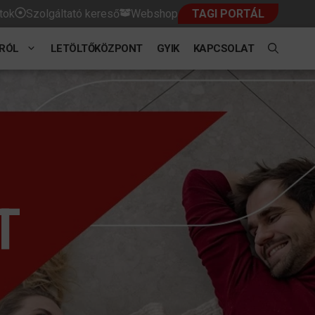
tok
Szolgáltató kereső
Webshop
TAGI PORTÁL
RÓL
LETÖLTŐKÖZPONT
GYIK
KAPCSOLAT
T