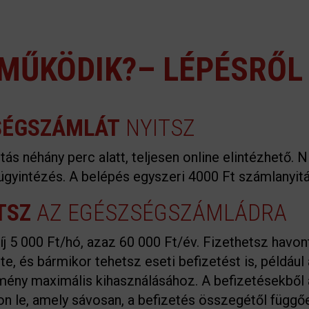
MŰKÖDIK?– LÉPÉSRŐL
SÉGSZÁMLÁT
NYITSZ
tás néhány perc alatt, teljesen online elintézhető. 
gyintézés. A belépés egyszeri 4000 Ft számlanyitás
TSZ
AZ EGÉSZSÉGSZÁMLÁDRA
íj 5 000 Ft/hó, azaz 60 000 Ft/év. Fizethetsz havon
e, és bármikor tehetsz eseti befizetést is, például
ény maximális kihasználásához. A befizetésekből
on le, amely sávosan, a befizetés összegétől függő