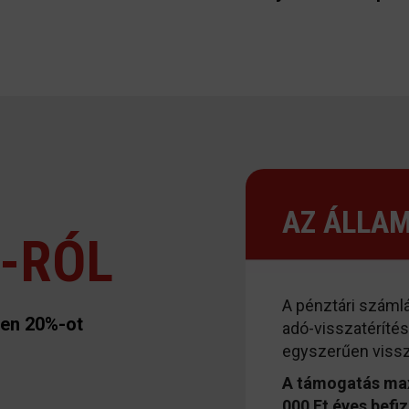
AZ ÁLLA
%-RÓL
A pénztári száml
ően 20%-ot
adó-visszatéríté
egyszerűen vissz
A támogatás max
000 Ft éves befi