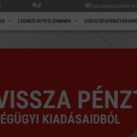
Facebook
TikTok
4
Egészségszámlát nyi
AK
LEENDŐ ÜGYFELEINKNEK
EGÉSZSÉGPÉNZTÁRUNK
 VISSZA PÉNZ
ÉGÜGYI KIADÁSAIDBÓL