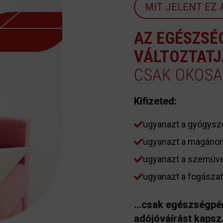
MIT JELENT EZ
AZ EGÉSZSÉ
VÁLTOZTATJ
CSAK OKOSAB
Kifizeted:
ugyanazt a gyógysz
ugyanazt a magánorv
ugyanazt a szemüv
ugyanazt a fogászat
…csak egészségpénz
adójóváírást kapsz