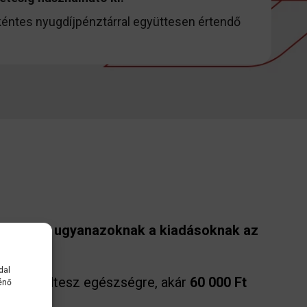
éntes nyugdíjpénztárral együttesen értendő
s, hanem ugyanazoknak a kiadásoknak az
dal
Ft-ot
költesz egészségre, akár
60 000 Ft
énő