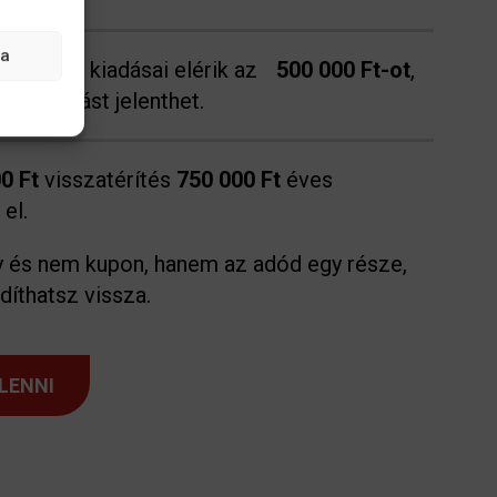
sa
zségügyi kiadásai elérik az
500 000 Ft-ot
,
dójóváírást jelenthet.
0 Ft
visszatérítés
750 000 Ft
éves
el.
és nem kupon, hanem az adód egy része,
díthatsz vissza.
LENNI