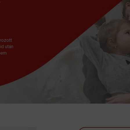
.
yozott
id után
anem