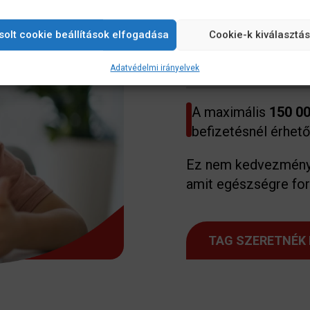
solt cookie beállítások elfogadása
Cookie-k kiválasztá
Ha egy család egés
az már
100 000 Ft
a
Adatvédelmi irányelvek
A maximális
150 00
befizetésnél érhető 
Ez nem kedvezmény 
amit egészségre for
TAG SZERETNÉK 