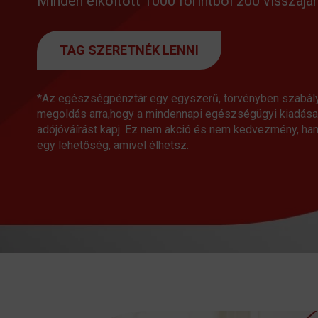
Minden elköltött 1000 forintból 200 visszajár
TAG SZERETNÉK LENNI
*Az egészségpénztár egy egyszerű, törvényben szabál
megoldás arra,hogy a mindennapi egészségügyi kiadása
adójóváírást kapj. Ez nem akció és nem kedvezmény, h
egy lehetőség, amivel élhetsz.