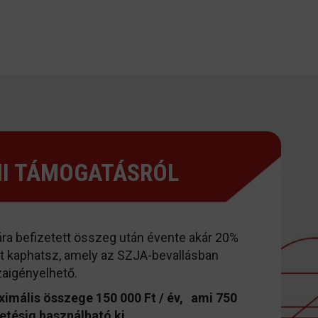
MI TÁMOGATÁSRÓL
ára befizetett összeg után évente akár 20%
st kaphatsz, amely az SZJA-bevallásban
aigényelhető.
imális összege 150 000 Ft / év, ami 750
zetésig használható ki.