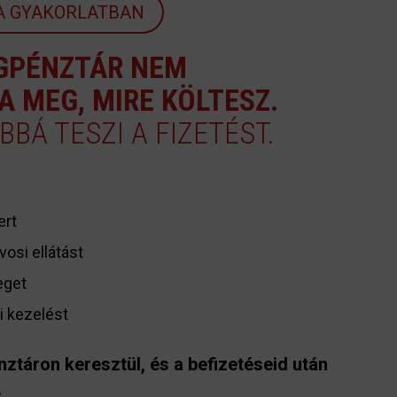
 A GYAKORLATBAN
GPÉNZTÁR NEM
A MEG, MIRE KÖLTESZ.
BÁ TESZI A FIZETÉST.
ert
osi ellátást
eget
i kezelést
táron keresztül, és a befizetéseid után
.