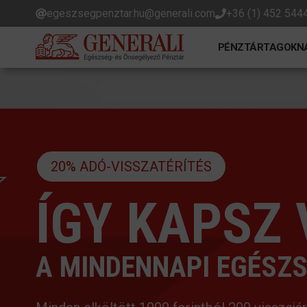
Kilépés
egeszsegpenztar.hu@generali.com
+36 (1) 452 544
a
tartalomba
PÉNZTÁRTAGOKN
20% ADÓ-VISSZATÉRÍTÉS
ÍGY KAPSZ
A MINDENNAPI EGÉSZS