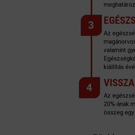
meghatároz
EGÉSZ
Az egészsé
magánorvosi
valamint gy
Egészségkár
kiállítás év
VISSZ
Az egészség
20%-ának me
összeg egy 