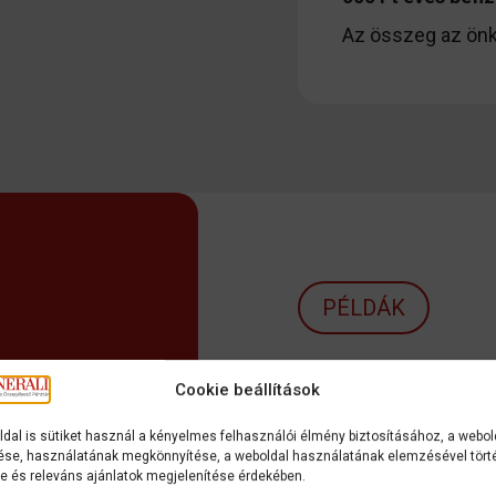
Az összeg az önk
PÉLDÁK
Ez nem plusz költé
Cookie beállítások
okosabb kezelése.
ldal is sütiket használ a kényelmes felhasználói élmény biztosításához, a webol
Ha évente
300 000 
se, használatának megkönnyítése, a weboldal használatának elemzésével tört
se és releváns ajánlatok megjelenítése érdekében.
visszajárhat.