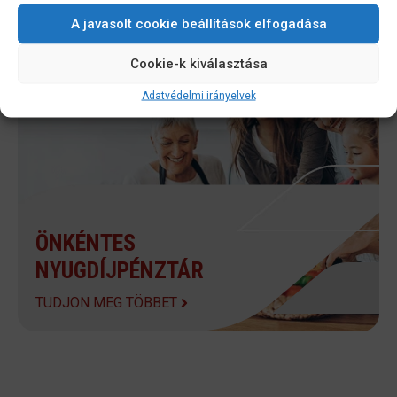
TUDJON MEG TÖBBET
A javasolt cookie beállítások elfogadása
Cookie-k kiválasztása
Adatvédelmi irányelvek
ÖNKÉNTES
NYUGDÍJPÉNZTÁR
TUDJON MEG TÖBBET