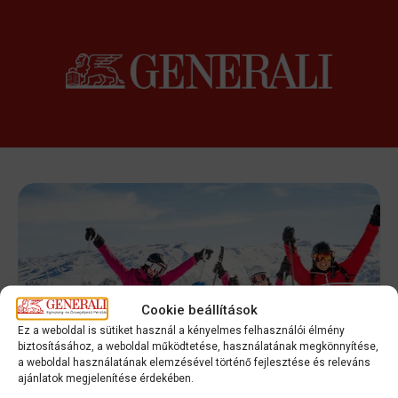
Kilépés
a
tartalomba
Cookie beállítások
Ez a weboldal is sütiket használ a kényelmes felhasználói élmény
biztosításához, a weboldal működtetése, használatának megkönnyítése,
EGÉSZSÉG- ÉS
a weboldal használatának elemzésével történő fejlesztése és releváns
ajánlatok megjelenítése érdekében.
ÖNSEGÉLYEZŐ PÉNZTÁR