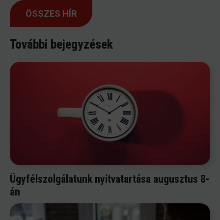
ÖSSZES HÍR
További bejegyzések
Ügyfélszolgálatunk nyitvatartása augusztus 8-
án