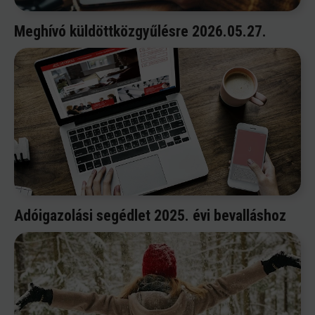
Meghívó küldöttközgyűlésre 2026.05.27.
Adóigazolási segédlet 2025. évi bevalláshoz