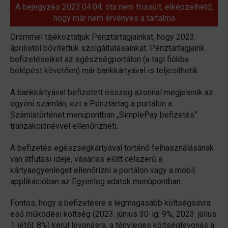
A bejegyzés 2023.04.04. óta nem frissült, elképzelhető,
hogy már nem érvényes a tartalma
Örömmel tájékoztatjuk Pénztártagjainkat, hogy 2023.
áprilistól bővítettük szolgáltatásainkat; Pénztártagjaink
befizetéseiket az egészségportálon (a tagi fiókba
belépést követően) már bankkártyával is teljesíthetik.
A bankkártyával befizetett összeg azonnal megjelenik az
egyéni számlán, ezt a Pénztártag a portálon a
Számlatörténet menüpontban „SimplePay befizetés”
tranzakciónévvel ellenőrizheti.
A befizetés egészségkártyával történő felhasználásának
van átfutási ideje, vásárlás előtt célszerű a
kártyaegyenleget ellenőrizni a portálon vagy a mobil
applikációban az Egyenleg adatok menüpontban.
Fontos, hogy a befizetésre a legmagasabb költségsávra
eső működési költség (2023. június 30-ig: 9%, 2023. július
1-jétől: 8%) kerül levonásra, a tényleges költséglevonás a