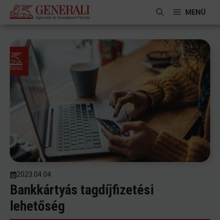
Kilépés
MENÜ
a
tartalomba
2023.04.04.
Bankkártyás tagdíjfizetési
lehetőség