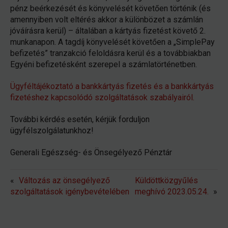
pénz beérkezését és könyvelését követően történik (és
amennyiben volt eltérés akkor a különbözet a számlán
jóváírásra kerül) – általában a kártyás fizetést követő 2.
munkanapon. A tagdíj könyvelését követően a „SimplePay
befizetés” tranzakció feloldásra kerül és a továbbiakban
Egyéni befizetésként szerepel a számlatörténetben.
Ügyféltájékoztató a bankkártyás fizetés és a bankkártyás
fizetéshez kapcsolódó szolgáltatások szabályairól.
További kérdés esetén, kérjük forduljon
ügyfélszolgálatunkhoz!
Generali Egészség- és Önsegélyező Pénztár
«
Változás az önsegélyező
Küldöttközgyűlés
szolgáltatások igénybevételében
meghívó 2023.05.24.
»