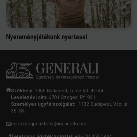
Nyereményjátékunk nyertesei
Székhely:
1066 Budapest, Teréz krt. 42-44.
Levelezési cím:
6701 Szeged, Pf. 921.
Személyes ügyfélszolgálat:
1132 Budapest, Váci út
36-38.
egeszsegpenztar.hu@generali.com
Telefonos ügyfélszolgálat:
+36 (1) 452 5444