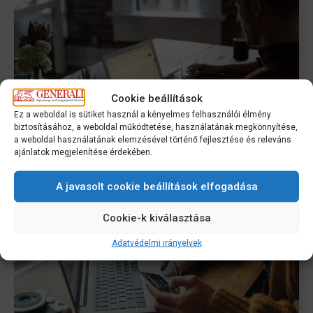
Cookie beállítások
Ez a weboldal is sütiket használ a kényelmes felhasználói élmény
biztosításához, a weboldal működtetése, használatának megkönnyítése,
Változások az Alapszabályban 2026.05.27-
a weboldal használatának elemzésével történő fejlesztése és releváns
ajánlatok megjelenítése érdekében.
étől
A javasolt cookie beállítások elfogadása
Cookie-k kiválasztása
Adatvédelmi irányelvek