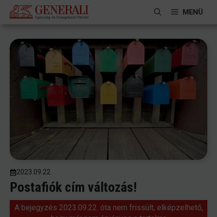
Kilépés
MENÜ
a
tartalomba
2023.09.22.
Postafiók cím változás!
A bejegyzés 2023.09.22. óta nem frissült, elképzelhető,