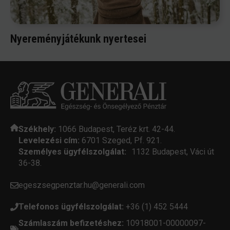
Nyereményjátékunk nyertesei
Székhely:
1066 Budapest, Teréz krt. 42-44.
Levelezési cím:
6701 Szeged, Pf. 921.
Személyes ügyfélszolgálat:
1132 Budapest, Váci út
36-38.
egeszsegpenztar.hu@generali.com
Telefonos ügyfélszolgálat:
+36 (1) 452 5444
Számlaszám befizetéshez:
10918001-00000097-