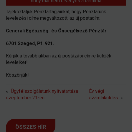
hogy már nem érvényes a tartalma
Tájékoztatjuk Pénztártagjainkat, hogy Pénztárunk
levelezési címe megváltozott, az új postacím:
Generali Egészség- és Önsegélyező Pénztár
6701 Szeged, Pf. 921.
Kérjük a továbbiakban az új postázási címre küldjék
leveleiket!
Köszönjük!
«
Ügyfélszolgálatunk nyitvatartása
Év végi
szeptember 21-én
számlaküldés
»
ÖSSZES HÍR