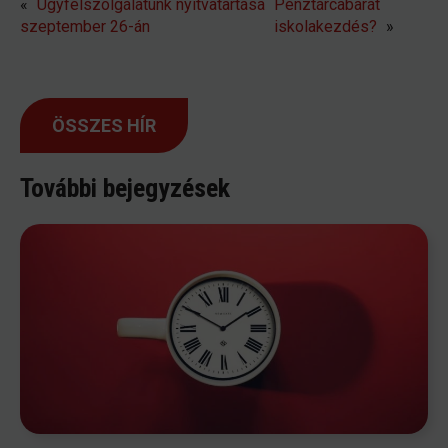
«
Ügyfélszolgálatunk nyitvatartása
Pénztárcabarát
szeptember 26-án
iskolakezdés?
»
ÖSSZES HÍR
További bejegyzések