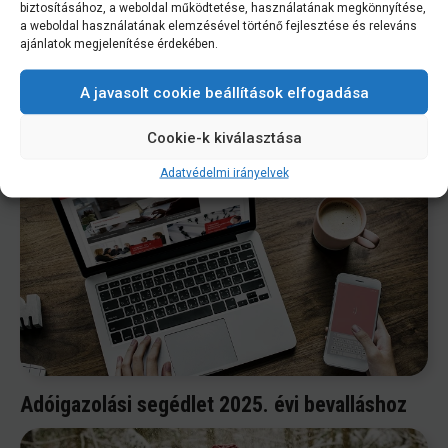
biztosításához, a weboldal működtetése, használatának megkönnyítése,
a weboldal használatának elemzésével történő fejlesztése és releváns
ajánlatok megjelenítése érdekében.
A javasolt cookie beállítások elfogadása
Cookie-k kiválasztása
Meghívó küldöttközgyűlésre 2026.05.27.
Adatvédelmi irányelvek
Adóigazolási segédlet 2025. évi bevalláshoz