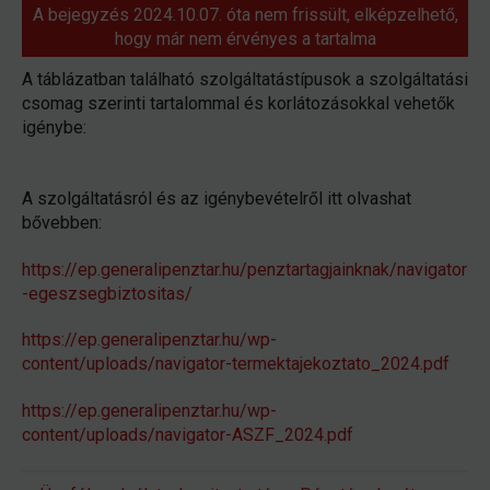
A bejegyzés 2024.10.07. óta nem frissült, elképzelhető,
hogy már nem érvényes a tartalma
A táblázatban található szolgáltatástípusok a szolgáltatási
csomag szerinti tartalommal és korlátozásokkal vehetők
igénybe:
A szolgáltatásról és az igénybevételről itt olvashat
bővebben:
https://ep.generalipenztar.hu/penztartagjainknak/navigator
-egeszsegbiztositas/
https://ep.generalipenztar.hu/wp-
content/uploads/navigator-termektajekoztato_2024.pdf
https://ep.generalipenztar.hu/wp-
content/uploads/navigator-ASZF_2024.pdf